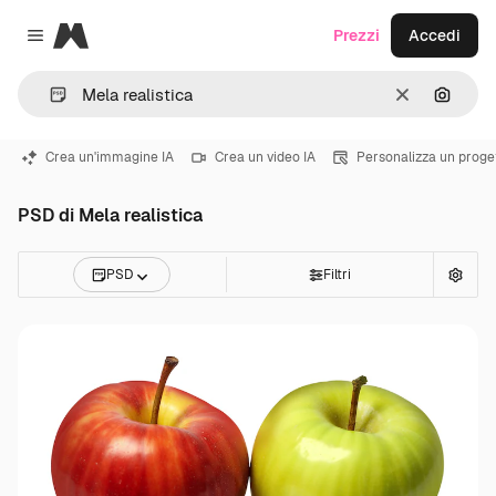
Magnific
Prezzi
Accedi
Close menu
Cancella
Cerca 
Crea un'immagine IA
Crea un video IA
Personalizza un proge
PSD di Mela realistica
PSD
Filtri