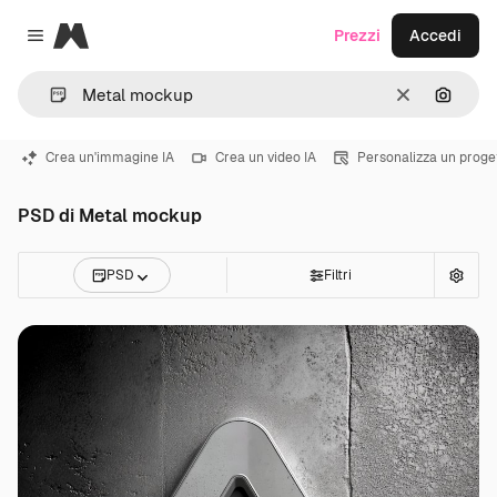
Magnific
Prezzi
Accedi
Close menu
Cancella
Cerca 
Crea un'immagine IA
Crea un video IA
Personalizza un proge
PSD di Metal mockup
PSD
Filtri