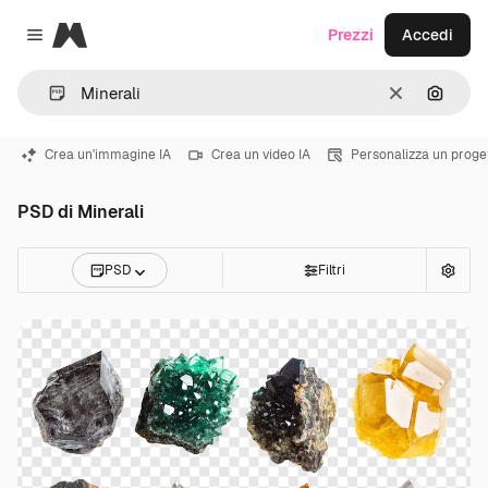
Magnific
Prezzi
Accedi
Close menu
Cancella
Cerca 
Crea un'immagine IA
Crea un video IA
Personalizza un proge
PSD di Minerali
PSD
Filtri