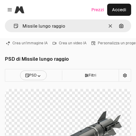
Magnific
Prezzi
Accedi
Close menu
Cancella
Cerca 
Crea un'immagine IA
Crea un video IA
Personalizza un proge
PSD di Missile lungo raggio
PSD
Filtri