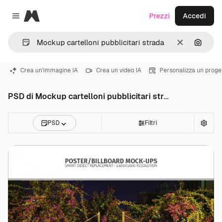
Magnific
Prezzi
Accedi
Close menu
Cancella
Cerca 
Crea un'immagine IA
Crea un video IA
Personalizza un proge
PSD di Mockup cartelloni pubblicitari strada
PSD
Filtri