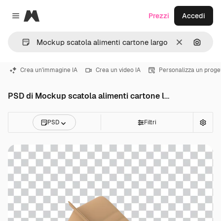
Magnific
Prezzi
Accedi
Close menu
Cancella
Cerca 
Crea un'immagine IA
Crea un video IA
Personalizza un proge
PSD di Mockup scatola alimenti cartone largo
PSD
Filtri