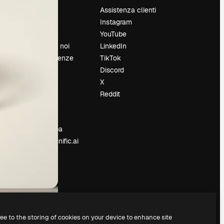
Prezzi
Assistenza clienti
Chi siamo
Instagram
Recensioni
YouTube
Lavora con noi
LinkedIn
Cerca tendenze
TikTok
Blog
Discord
Eventi
X
Slidesgo
Reddit
e
Vendi i tuoi
contenuti
Sala stampa
Cerchi magnific.ai
ree to the storing of cookies on your device to enhance site