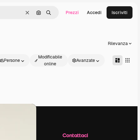
Prezzi
Accedi
Iscriviti
Cancella
Cerca per immagine
Ricerca
Rilevanza
Modificabile
Persone
Avanzate
online
Azienda
Contattaci