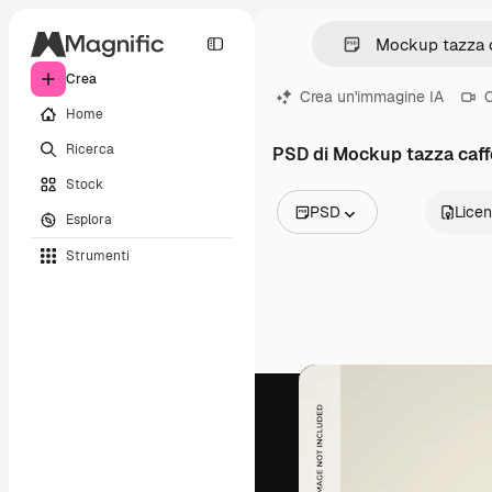
Crea
Crea un'immagine IA
C
Home
Ricerca
PSD di Mockup tazza caff
Stock
PSD
Lice
Esplora
Tutte le immagini
Strumenti
Vettori
Illustrazioni
Foto
PSD
Modelli
Mockup
Video
Clip video
Motion graphic
Modelli di video
Icone
Modelli 3D
Font