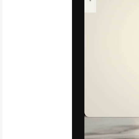
La piattaforma c
migliori lavori. 
creativi, impres
Italiano
Copyright © 2010