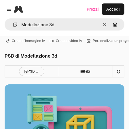
Magnific
Prezzi
Accedi
Close menu
Cancella
Cerca 
Crea un'immagine IA
Crea un video IA
Personalizza un proge
PSD di Modellazione 3d
PSD
Filtri