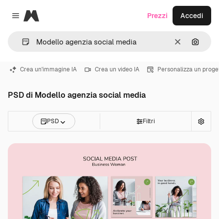
Magnific
Prezzi
Accedi
Close menu
Cancella
Cerca 
Crea un'immagine IA
Crea un video IA
Personalizza un proge
PSD di Modello agenzia social media
PSD
Filtri