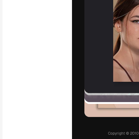
La piattaforma c
migliori lavori. 
creativi, impres
Italiano
Copyright © 2010