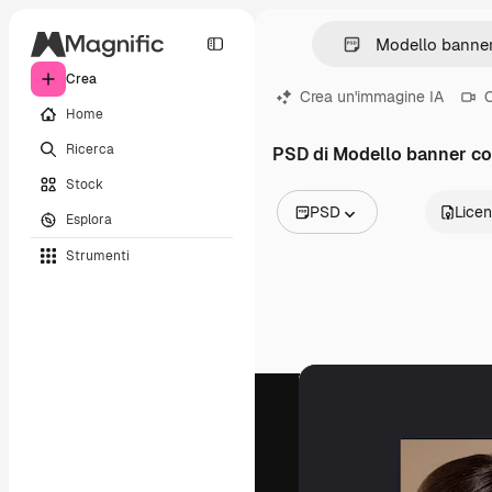
Crea
Crea un'immagine IA
C
Home
Ricerca
PSD di Modello banner c
Stock
PSD
Lice
Esplora
Tutte le immagini
Strumenti
Vettori
Illustrazioni
Foto
PSD
Modelli
Mockup
Video
Clip video
Motion graphic
Modelli di video
Icone
Modelli 3D
Font