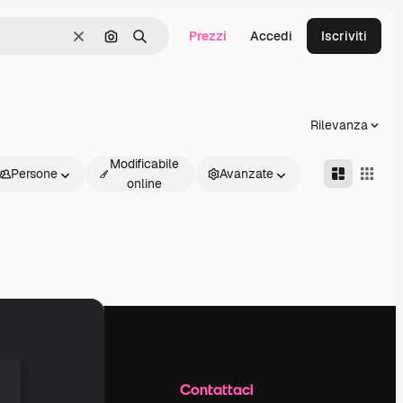
Prezzi
Accedi
Iscriviti
Cancella
Cerca per immagine
Ricerca
Rilevanza
Modificabile
Persone
Avanzate
online
Azienda
Contattaci