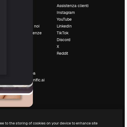
Prezzi
Assistenza clienti
Chi siamo
Instagram
Recensioni
YouTube
Lavora con noi
LinkedIn
Cerca tendenze
TikTok
Blog
Discord
Eventi
X
Slidesgo
Reddit
e
Vendi i tuoi
contenuti
Sala stampa
Cerchi magnific.ai
ree to the storing of cookies on your device to enhance site