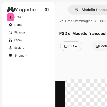
Crea
Crea un'immagine IA
C
Home
Ricerca
PSD di Modello francobol
Stock
PSD
Lice
Esplora
Tutte le immagini
Strumenti
Vettori
Illustrazioni
Foto
PSD
Modelli
Mockup
Video
Clip video
Motion graphic
Modelli di video
Icone
Modelli 3D
Font