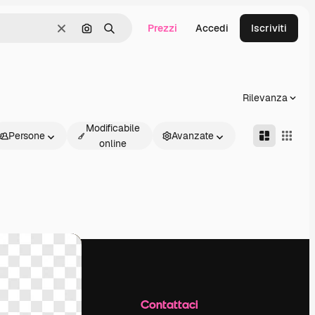
Prezzi
Accedi
Iscriviti
Cancella
Cerca per immagine
Ricerca
Rilevanza
Modificabile
Persone
Avanzate
online
Azienda
Contattaci