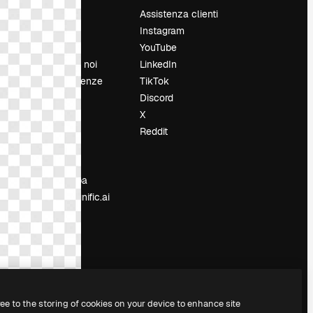
Prezzi
Assistenza clienti
Chi siamo
Instagram
Recensioni
YouTube
Lavora con noi
LinkedIn
Cerca tendenze
TikTok
Blog
Discord
Eventi
X
Slidesgo
Reddit
e
Vendi i tuoi
contenuti
Sala stampa
Cerchi magnific.ai
ree to the storing of cookies on your device to enhance site