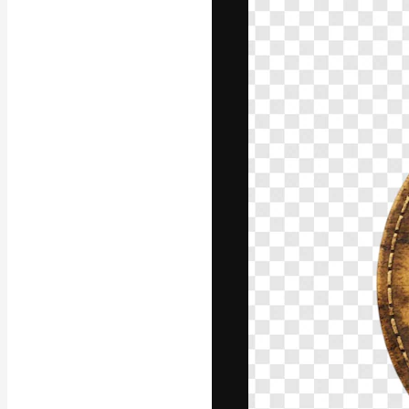
La piattaforma c
migliori lavori. 
creativi, impres
Italiano
Copyright © 2010