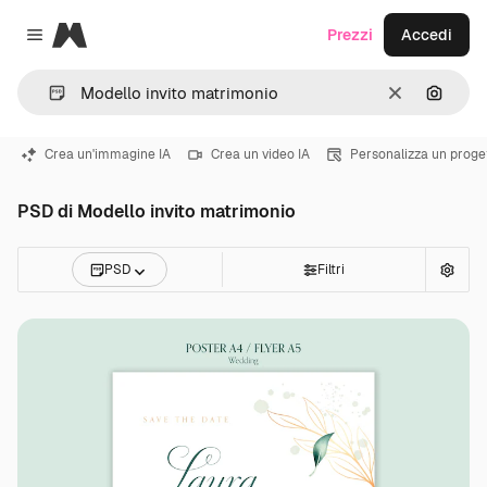
Magnific
Prezzi
Accedi
Close menu
Cancella
Cerca 
Crea un'immagine IA
Crea un video IA
Personalizza un proge
PSD di Modello invito matrimonio
PSD
Filtri