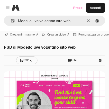
Magnific
Prezzi
Accedi
Close menu
Cancella
Cerca 
Crea un'immagine IA
Crea un video IA
Personalizza un proge
PSD di Modello live volantino sito web
PSD
Filtri