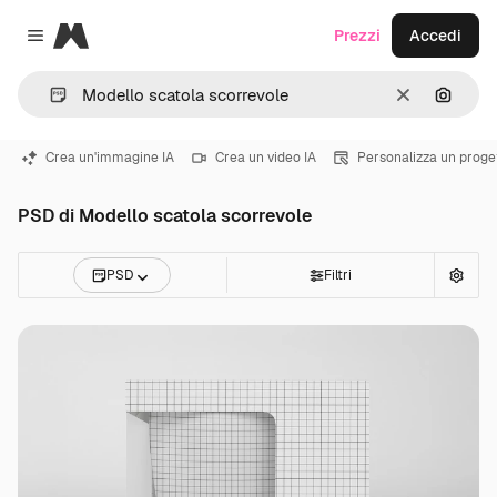
Magnific
Prezzi
Accedi
Close menu
Cancella
Cerca 
Crea un'immagine IA
Crea un video IA
Personalizza un proge
PSD di Modello scatola scorrevole
PSD
Filtri