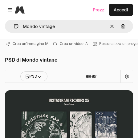
Magnific
Prezzi
Accedi
Close menu
Cancella
Cerca 
Crea un'immagine IA
Crea un video IA
Personalizza un proge
PSD di Mondo vintage
PSD
Filtri