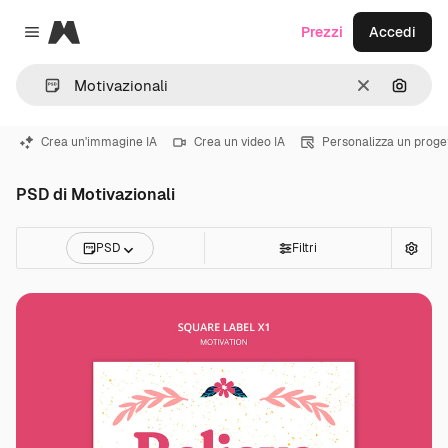
Magnific
Prezzi
Accedi
Close menu
Cancella
Cerca 
Crea un'immagine IA
Crea un video IA
Personalizza un proge
PSD di Motivazionali
PSD
Filtri