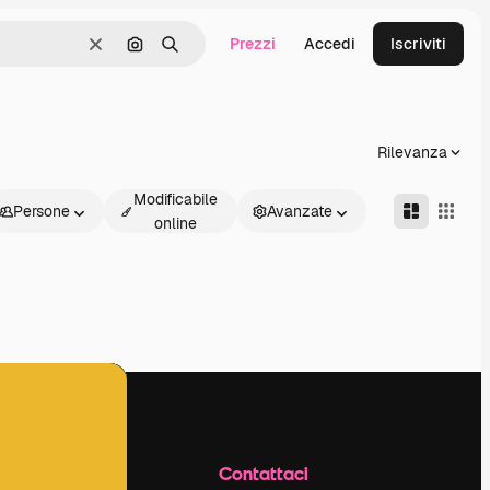
Prezzi
Accedi
Iscriviti
Cancella
Cerca per immagine
Ricerca
Rilevanza
Modificabile
Persone
Avanzate
online
Azienda
Contattaci