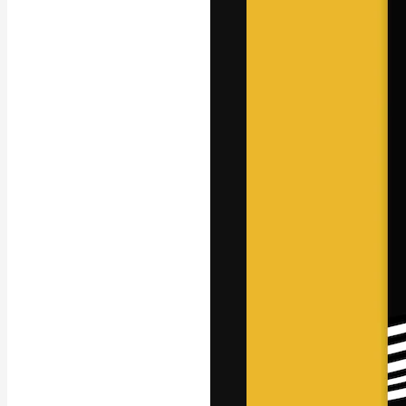
La piattaforma c
migliori lavori. 
creativi, impres
Italiano
Copyright © 2010