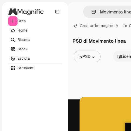
Crea
Crea un'immagine IA
C
Home
Ricerca
PSD di Movimento linea
Stock
PSD
Lice
Esplora
Tutte le immagini
Strumenti
Vettori
Illustrazioni
Foto
PSD
Modelli
Mockup
Video
Clip video
Motion graphic
Modelli di video
Icone
Modelli 3D
Font