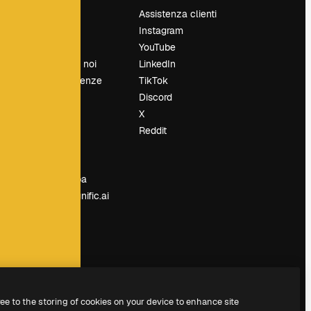
Prezzi
Assistenza clienti
Chi siamo
Instagram
Recensioni
YouTube
Lavora con noi
LinkedIn
Cerca tendenze
TikTok
Blog
Discord
Eventi
X
Slidesgo
Reddit
e
Vendi i tuoi
contenuti
Sala stampa
Cerchi magnific.ai
ree to the storing of cookies on your device to enhance site