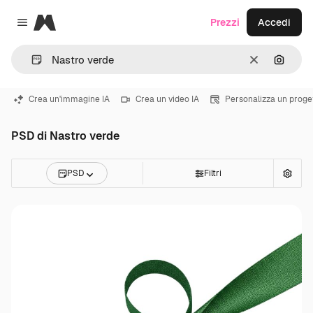
Magnific
Prezzi
Accedi
Close menu
Cancella
Cerca 
Crea un'immagine IA
Crea un video IA
Personalizza un proge
PSD di Nastro verde
PSD
Filtri