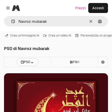
Magnific
Prezzi
Accedi
Close menu
Cancella
Cerca 
Crea un'immagine IA
Crea un video IA
Personalizza un proge
PSD di Navroz mubarak
PSD
Filtri