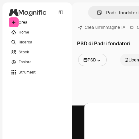
Crea
Crea un'immagine IA
C
Home
Ricerca
PSD di Padri fondatori
Stock
PSD
Lice
Esplora
Tutte le immagini
Strumenti
Vettori
Illustrazioni
Foto
PSD
Modelli
Mockup
Video
Clip video
Motion graphic
Modelli di video
Icone
Modelli 3D
Font