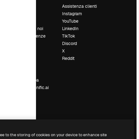
Prezzi
Assistenza clienti
Chi siamo
Instagram
Recensioni
YouTube
Lavora con noi
LinkedIn
Cerca tendenze
TikTok
Blog
Discord
Eventi
X
Slidesgo
Reddit
e
Vendi i tuoi
contenuti
Sala stampa
Cerchi magnific.ai
ree to the storing of cookies on your device to enhance site