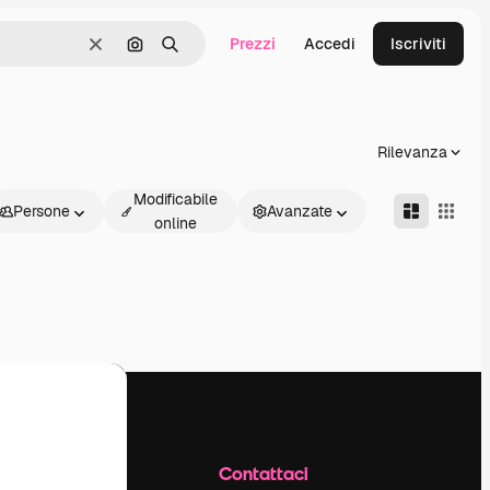
Prezzi
Accedi
Iscriviti
Cancella
Cerca per immagine
Ricerca
Rilevanza
Modificabile
Persone
Avanzate
online
Azienda
Contattaci