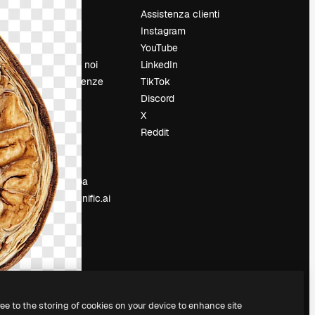
Prezzi
Assistenza clienti
Chi siamo
Instagram
Recensioni
YouTube
Lavora con noi
LinkedIn
Cerca tendenze
TikTok
Blog
Discord
Eventi
X
Slidesgo
Reddit
e
Vendi i tuoi
contenuti
Sala stampa
Cerchi magnific.ai
ree to the storing of cookies on your device to enhance site