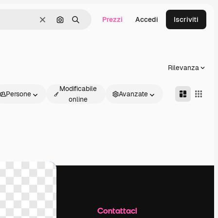
Prezzi
Accedi
Iscriviti
Cancella
Cerca per immagine
Ricerca
Rilevanza
Modificabile
Persone
Avanzate
online
Azienda
Contattaci