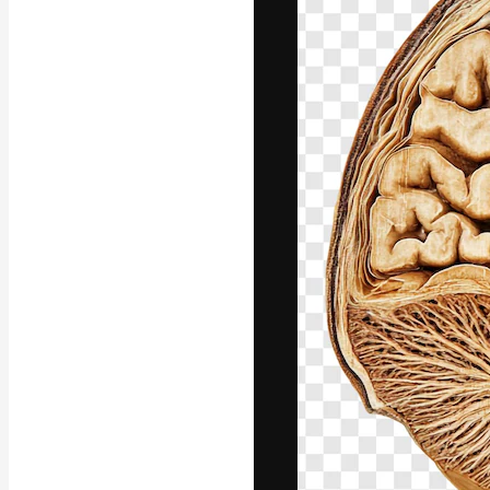
La piattaforma c
migliori lavori. 
creativi, impres
Italiano
Copyright © 2010