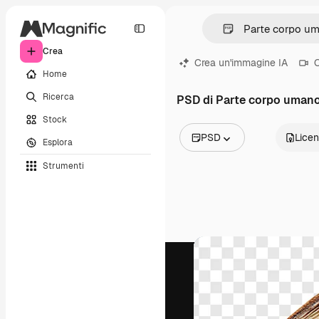
Crea
Crea un'immagine IA
C
Home
Ricerca
PSD di Parte corpo uman
Stock
PSD
Lice
Esplora
Tutte le immagini
Strumenti
Vettori
Illustrazioni
Foto
PSD
Modelli
Mockup
Video
Clip video
Motion graphic
Modelli di video
Icone
Modelli 3D
Font