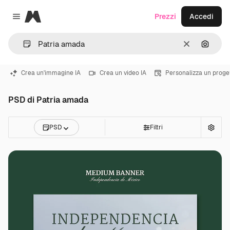
Magnific
Prezzi
Accedi
Close menu
Cancella
Cerca 
Crea un'immagine IA
Crea un video IA
Personalizza un proge
PSD di Patria amada
PSD
Filtri