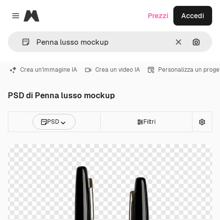
Magnific
Prezzi
Accedi
Close menu
Cancella
Cerca 
Crea un'immagine IA
Crea un video IA
Personalizza un proge
PSD di Penna lusso mockup
PSD
Filtri