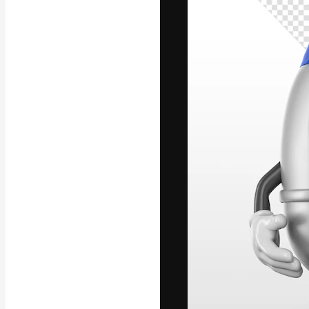
La piattaforma c
migliori lavori. 
creativi, impres
Italiano
Copyright © 2010