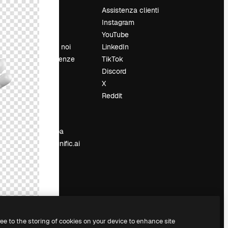
Prezzi
Assistenza clienti
Chi siamo
Instagram
Recensioni
YouTube
Lavora con noi
LinkedIn
Cerca tendenze
TikTok
Blog
Discord
Eventi
X
Slidesgo
Reddit
e
Vendi i tuoi
contenuti
Sala stampa
Cerchi magnific.ai
ree to the storing of cookies on your device to enhance site