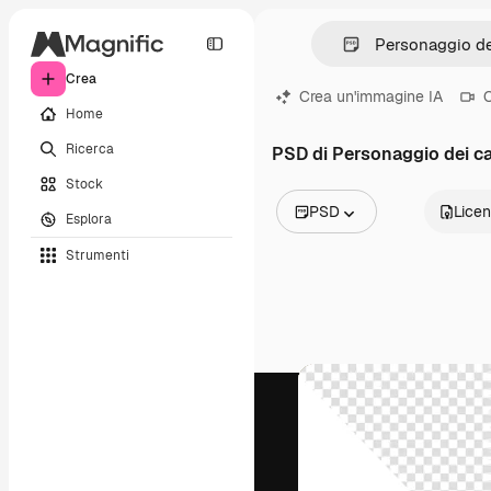
Crea
Crea un'immagine IA
C
Home
Ricerca
PSD di Personaggio dei ca
Stock
PSD
Lice
Esplora
Tutte le immagini
Strumenti
Vettori
Illustrazioni
Foto
PSD
Modelli
Mockup
Video
Clip video
Motion graphic
Modelli di video
Icone
Modelli 3D
Font