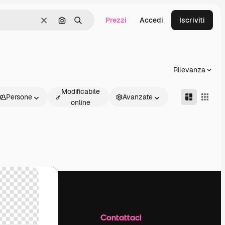
Prezzi
Accedi
Iscriviti
Cancella
Cerca per immagine
Ricerca
Rilevanza
Modificabile
Persone
Avanzate
online
Azienda
Contattaci