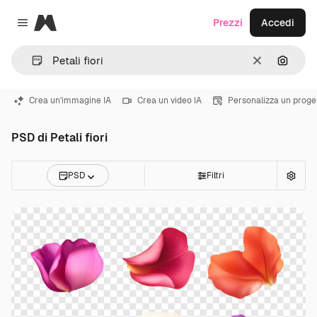
Magnific
Prezzi
Accedi
Close menu
Cancella
Cerca 
Crea un'immagine IA
Crea un video IA
Personalizza un proge
PSD di Petali fiori
PSD
Filtri