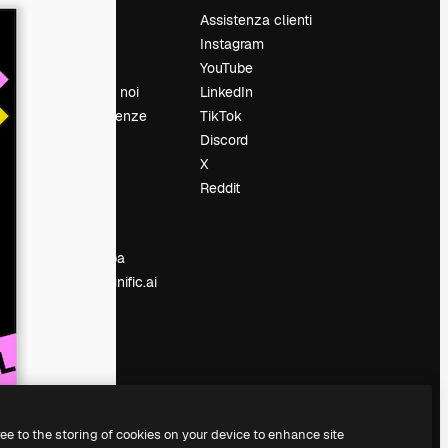
Prezzi
Assistenza clienti
Chi siamo
Instagram
Recensioni
YouTube
Lavora con noi
LinkedIn
Cerca tendenze
TikTok
Blog
Discord
Eventi
X
Slidesgo
Reddit
e
Vendi i tuoi
contenuti
Sala stampa
Cerchi magnific.ai
ree to the storing of cookies on your device to enhance site