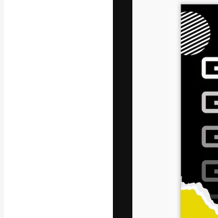
La piattaforma c
migliori lavori. 
creativi, impres
Italiano
Copyright © 2010