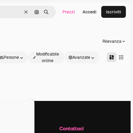
Prezzi
Accedi
Iscriviti
Cancella
Cerca per immagine
Ricerca
Rilevanza
Modificabile
Persone
Avanzate
online
Azienda
Contattaci