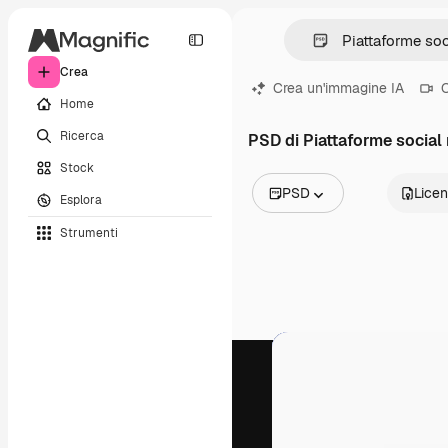
Crea
Crea un'immagine IA
C
Home
Ricerca
PSD di Piattaforme social
Stock
PSD
Lice
Esplora
Tutte le immagini
Strumenti
Vettori
Illustrazioni
Foto
PSD
Modelli
Mockup
Video
Clip video
Motion graphic
Modelli di video
Icone
Modelli 3D
Font