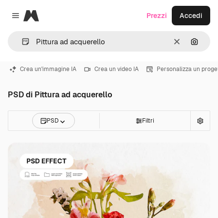
Magnific
Prezzi
Accedi
Close menu
Cancella
Cerca 
Crea un'immagine IA
Crea un video IA
Personalizza un proge
PSD di Pittura ad acquerello
PSD
Filtri