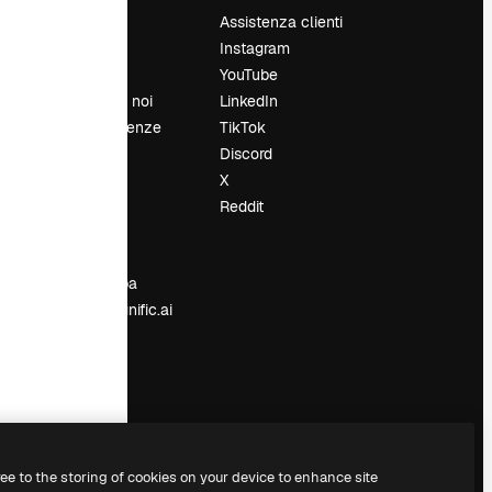
Prezzi
Assistenza clienti
Chi siamo
Instagram
Recensioni
YouTube
Lavora con noi
LinkedIn
Cerca tendenze
TikTok
Blog
Discord
Eventi
X
Slidesgo
Reddit
e
Vendi i tuoi
contenuti
Sala stampa
Cerchi magnific.ai
ree to the storing of cookies on your device to enhance site