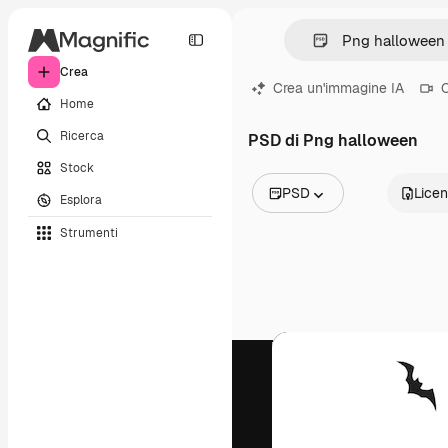
Crea
Crea un'immagine IA
C
Home
Ricerca
PSD di Png halloween
Stock
PSD
Lice
Esplora
Tutte le immagini
Strumenti
Vettori
Illustrazioni
Foto
PSD
Modelli
Mockup
Video
Clip video
Motion graphic
Modelli di video
Icone
Modelli 3D
Font