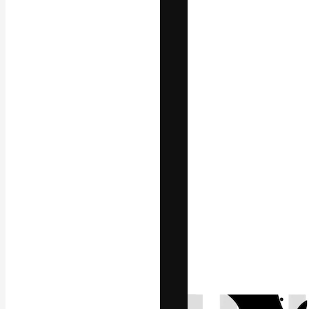
La piattaforma c
migliori lavori. 
creativi, impres
Italiano
Copyright © 2010