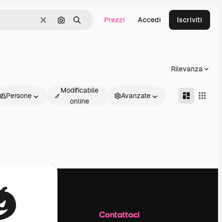
Prezzi
Accedi
Iscriviti
Cancella
Cerca per immagine
Ricerca
Rilevanza
Modificabile
Persone
Avanzate
online
Azienda
Contattaci