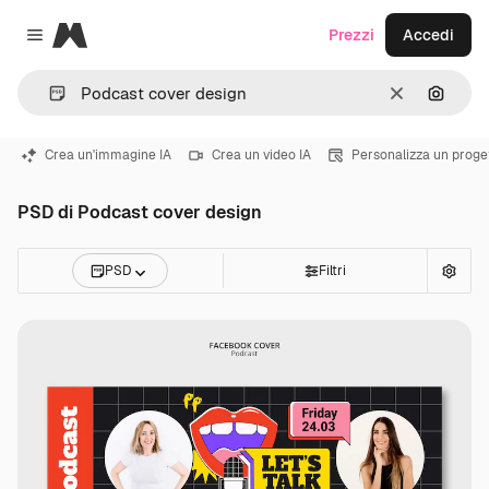
Magnific
Prezzi
Accedi
Close menu
Cancella
Cerca 
Crea un'immagine IA
Crea un video IA
Personalizza un proge
PSD di Podcast cover design
PSD
Filtri