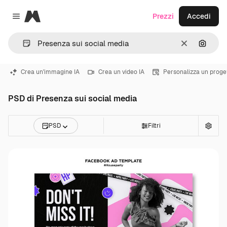
Magnific
Prezzi
Accedi
Close menu
Cancella
Cerca 
Crea un'immagine IA
Crea un video IA
Personalizza un proge
PSD di Presenza sui social media
PSD
Filtri