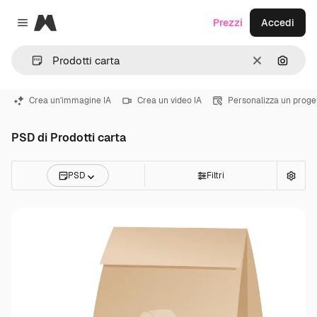
Magnific
Prezzi
Accedi
Close menu
Cancella
Cerca 
Crea un'immagine IA
Crea un video IA
Personalizza un proge
PSD di Prodotti carta
PSD
Filtri