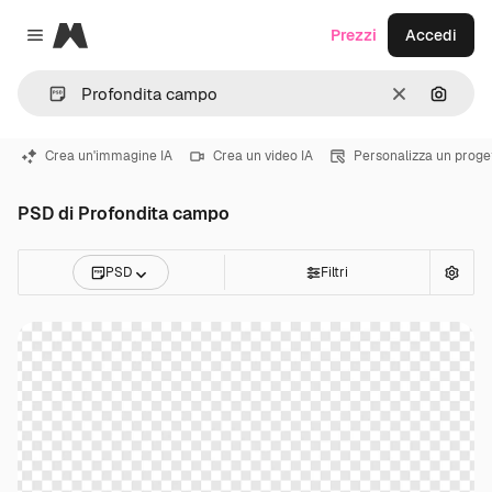
Magnific
Prezzi
Accedi
Close menu
Cancella
Cerca 
Crea un'immagine IA
Crea un video IA
Personalizza un proge
PSD di Profondita campo
PSD
Filtri