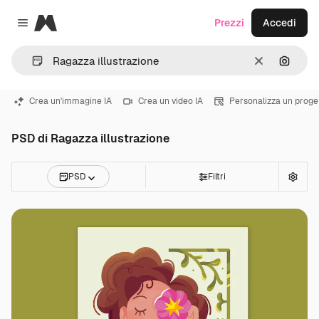
Magnific
Prezzi
Accedi
Close menu
Cancella
Cerca 
Crea un'immagine IA
Crea un video IA
Personalizza un proge
PSD di Ragazza illustrazione
PSD
Filtri