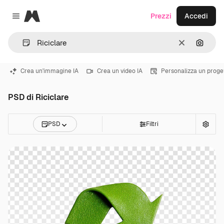
Magnific
Prezzi
Accedi
Close menu
Cancella
Cerca 
Crea un'immagine IA
Crea un video IA
Personalizza un proge
PSD di Riciclare
PSD
Filtri