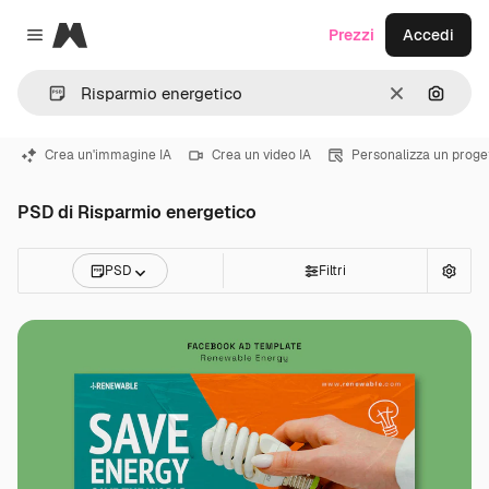
Magnific
Prezzi
Accedi
Close menu
Cancella
Cerca 
Crea un'immagine IA
Crea un video IA
Personalizza un proge
PSD di Risparmio energetico
PSD
Filtri