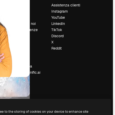
Prezzi
Assistenza clienti
Chi siamo
Instagram
Recensioni
YouTube
Lavora con noi
LinkedIn
Cerca tendenze
TikTok
Blog
Discord
Eventi
X
Slidesgo
Reddit
e
Vendi i tuoi
contenuti
Sala stampa
Cerchi magnific.ai
ree to the storing of cookies on your device to enhance site