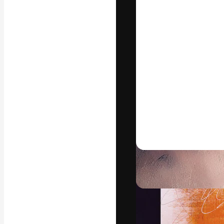
La piattaforma c
migliori lavori. 
creativi, impres
Italiano
Copyright © 2010