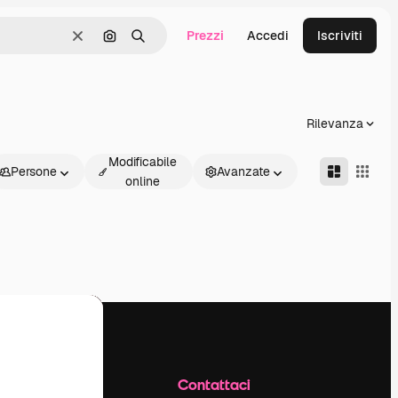
Prezzi
Accedi
Iscriviti
Cancella
Cerca per immagine
Ricerca
Rilevanza
Modificabile
Persone
Avanzate
online
Azienda
Contattaci