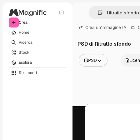
Crea
Crea un'immagine IA
C
Home
Ricerca
PSD di Ritratto sfondo
Stock
PSD
Lice
Esplora
Tutte le immagini
Strumenti
Vettori
Illustrazioni
Foto
PSD
Modelli
Mockup
Video
Clip video
Motion graphic
Modelli di video
Icone
Modelli 3D
Font