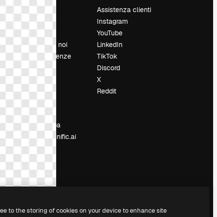
Prezzi
Assistenza clienti
Chi siamo
Instagram
Recensioni
YouTube
Lavora con noi
LinkedIn
Cerca tendenze
TikTok
Blog
Discord
Eventi
X
Slidesgo
Reddit
e
Vendi i tuoi
contenuti
Sala stampa
Cerchi magnific.ai
ree to the storing of cookies on your device to enhance site