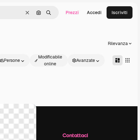
Prezzi
Accedi
Iscriviti
Cancella
Cerca per immagine
Ricerca
Rilevanza
Modificabile
Persone
Avanzate
online
Azienda
Contattaci