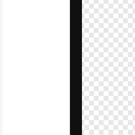
La piattaforma c
migliori lavori. 
creativi, impres
Italiano
Copyright © 2010