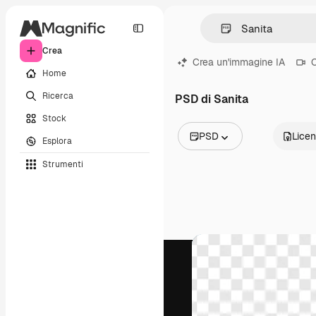
Crea
Crea un'immagine IA
C
Home
Ricerca
PSD di Sanita
Stock
PSD
Lice
Esplora
Tutte le immagini
Strumenti
Vettori
Illustrazioni
Foto
PSD
Modelli
Mockup
Video
Clip video
Motion graphic
Modelli di video
Icone
Modelli 3D
Font