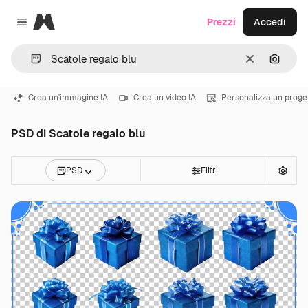
Magnific
Prezzi
Accedi
Close menu
Cancella
Cerca 
Crea un'immagine IA
Crea un video IA
Personalizza un proge
PSD di Scatole regalo blu
PSD
Filtri