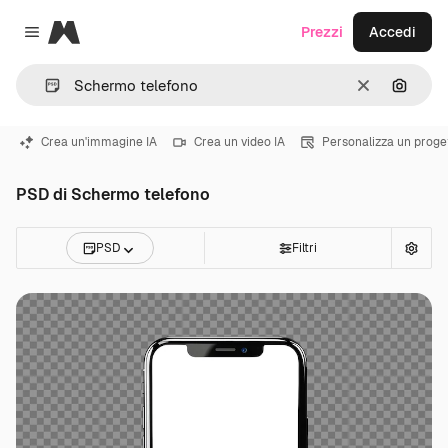
Magnific
Prezzi
Accedi
Close menu
Cancella
Cerca 
Crea un'immagine IA
Crea un video IA
Personalizza un proge
PSD di Schermo telefono
PSD
Filtri