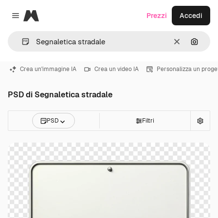
Magnific
Prezzi
Accedi
Close menu
Cancella
Cerca 
Crea un'immagine IA
Crea un video IA
Personalizza un proge
PSD di Segnaletica stradale
PSD
Filtri