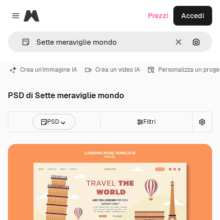
Magnific
Prezzi
Accedi
Close menu
Cancella
Cerca 
Crea un'immagine IA
Crea un video IA
Personalizza un proge
PSD di Sette meraviglie mondo
PSD
Filtri