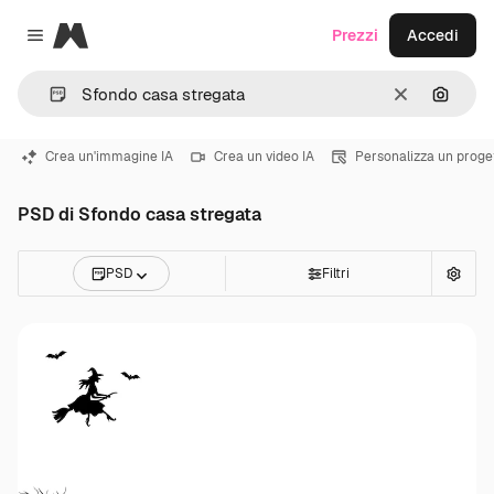
Magnific
Prezzi
Accedi
Close menu
Cancella
Cerca 
Crea un'immagine IA
Crea un video IA
Personalizza un proge
PSD di Sfondo casa stregata
PSD
Filtri