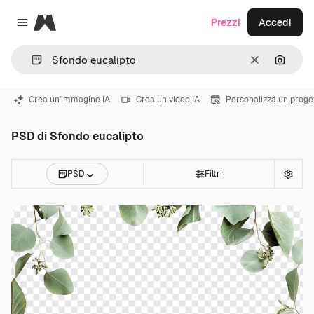
Magnific
Prezzi
Accedi
Close menu
Cancella
Cerca 
Crea un'immagine IA
Crea un video IA
Personalizza un proge
PSD di Sfondo eucalipto
PSD
Filtri