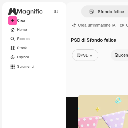
Crea
Crea un'immagine IA
C
Home
Ricerca
PSD di Sfondo felice
Stock
PSD
Lice
Esplora
Tutte le immagini
Strumenti
Vettori
Illustrazioni
Foto
PSD
Modelli
Mockup
Video
Clip video
Motion graphic
Modelli di video
Icone
Modelli 3D
Font