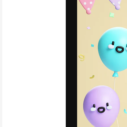
La piattaforma c
migliori lavori. 
creativi, impres
Italiano
Copyright © 2010