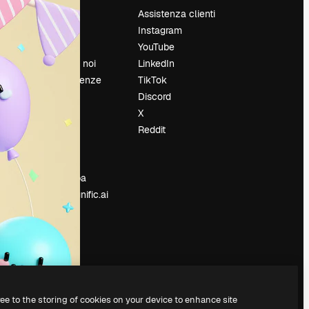
Prezzi
Assistenza clienti
Chi siamo
Instagram
Recensioni
YouTube
Lavora con noi
LinkedIn
Cerca tendenze
TikTok
Blog
Discord
Eventi
X
Slidesgo
Reddit
e
Vendi i tuoi
contenuti
Sala stampa
Cerchi magnific.ai
ree to the storing of cookies on your device to enhance site