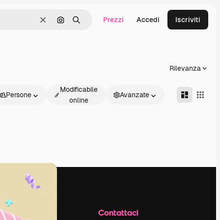
Prezzi
Accedi
Iscriviti
Cancella
Cerca per immagine
Ricerca
Rilevanza
Modificabile
Persone
Avanzate
online
Azienda
Contattaci