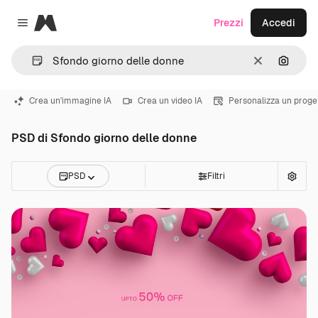
Magnific
Prezzi
Accedi
Close menu
Cancella
Cerca 
Crea un'immagine IA
Crea un video IA
Personalizza un proge
PSD di Sfondo giorno delle donne
PSD
Filtri