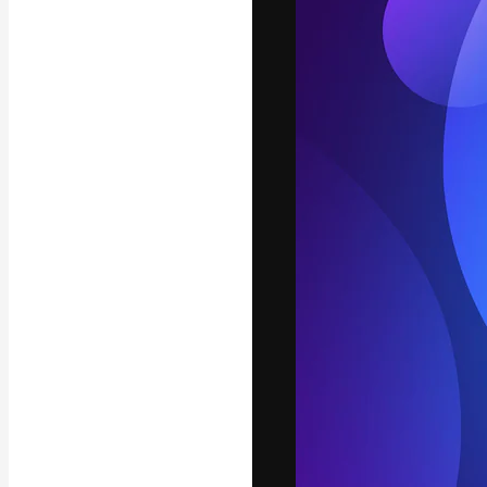
La piattaforma c
migliori lavori. 
creativi, impres
Italiano
Copyright © 2010