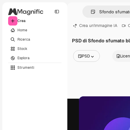
Crea
Crea un'immagine IA
C
Home
Ricerca
PSD di Sfondo sfumato b
Stock
PSD
Lice
Esplora
Tutte le immagini
Strumenti
Vettori
Illustrazioni
Foto
PSD
Modelli
Mockup
Video
Clip video
Motion graphic
Modelli di video
Icone
Modelli 3D
Font