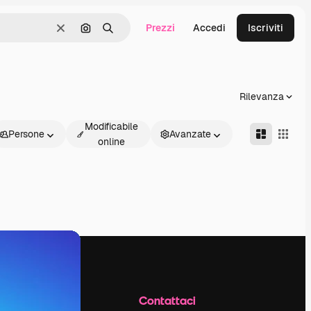
Prezzi
Accedi
Iscriviti
Cancella
Cerca per immagine
Ricerca
Rilevanza
Modificabile
Persone
Avanzate
online
Azienda
Contattaci