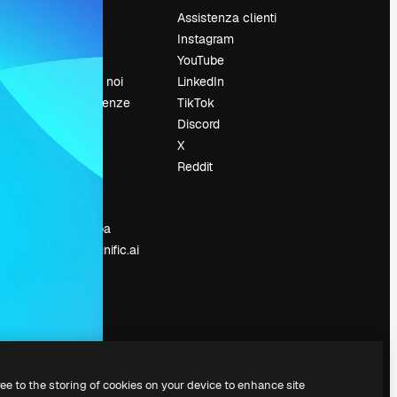
Prezzi
Assistenza clienti
Chi siamo
Instagram
Recensioni
YouTube
Lavora con noi
LinkedIn
Cerca tendenze
TikTok
Blog
Discord
Eventi
X
Slidesgo
Reddit
e
Vendi i tuoi
contenuti
Sala stampa
Cerchi magnific.ai
ree to the storing of cookies on your device to enhance site