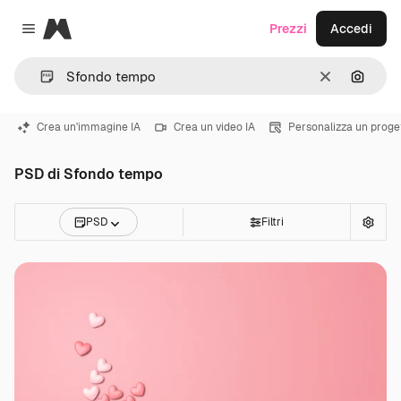
Magnific
Prezzi
Accedi
Close menu
Cancella
Cerca 
Crea un'immagine IA
Crea un video IA
Personalizza un proge
PSD di Sfondo tempo
PSD
Filtri