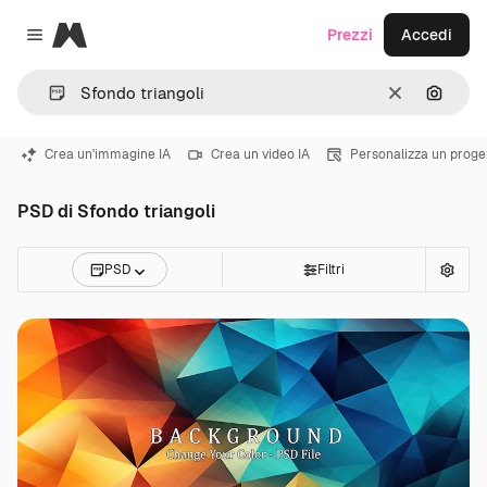
Magnific
Prezzi
Accedi
Close menu
Cancella
Cerca 
Crea un'immagine IA
Crea un video IA
Personalizza un proge
PSD di Sfondo triangoli
PSD
Filtri