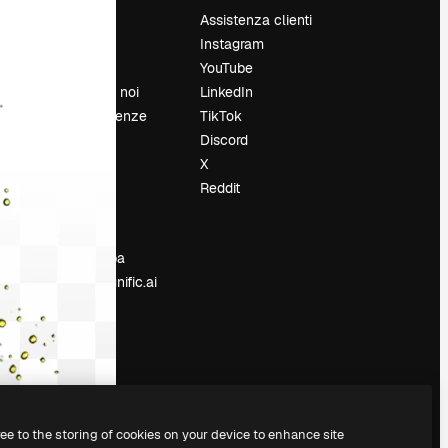
Prezzi
Assistenza clienti
Chi siamo
Instagram
Recensioni
YouTube
Lavora con noi
LinkedIn
Cerca tendenze
TikTok
Blog
Discord
Eventi
X
Slidesgo
Reddit
e
Vendi i tuoi
contenuti
Sala stampa
Cerchi magnific.ai
ree to the storing of cookies on your device to enhance site