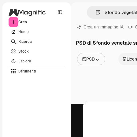
Crea
Crea un'immagine IA
C
Home
Ricerca
PSD di Sfondo vegetale s
Stock
PSD
Lice
Esplora
Tutte le immagini
Strumenti
Vettori
Illustrazioni
Foto
PSD
Modelli
Mockup
Video
Clip video
Motion graphic
Modelli di video
Icone
Modelli 3D
Font