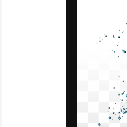
La piattaforma c
migliori lavori. 
creativi, impres
Italiano
Copyright © 2010