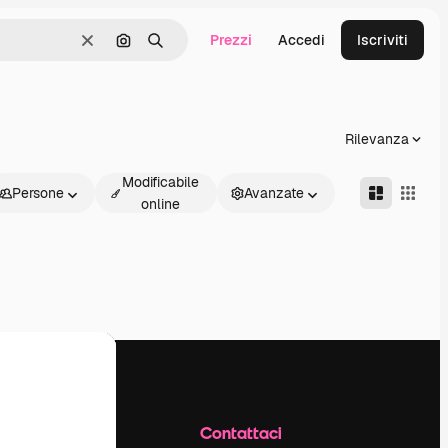
Prezzi
Accedi
Iscriviti
Cancella
Cerca per immagine
Ricerca
Rilevanza
Modificabile
Persone
Avanzate
online
Azienda
Contattaci