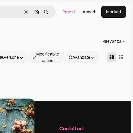
Prezzi
Accedi
Iscriviti
Cancella
Cerca per immagine
Ricerca
Rilevanza
Modificabile
Persone
Avanzate
online
Azienda
Contattaci