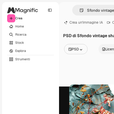
Crea
Crea un'immagine IA
C
Home
Ricerca
PSD di Sfondo vintage sh
Stock
PSD
Lice
Esplora
Tutte le immagini
Strumenti
Vettori
Illustrazioni
Foto
PSD
Modelli
Mockup
Video
Clip video
Motion graphic
Modelli di video
Icone
Modelli 3D
Font