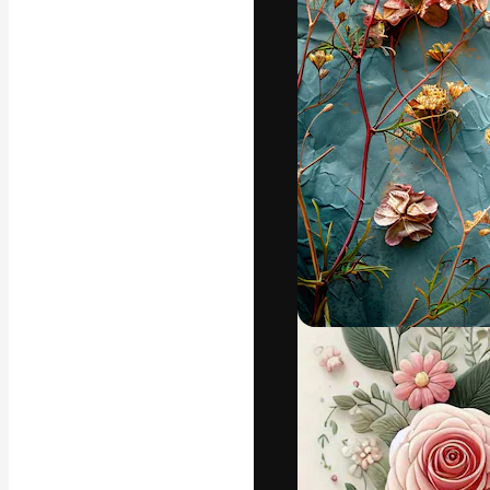
La piattaforma c
migliori lavori. 
creativi, impres
Italiano
Copyright © 2010