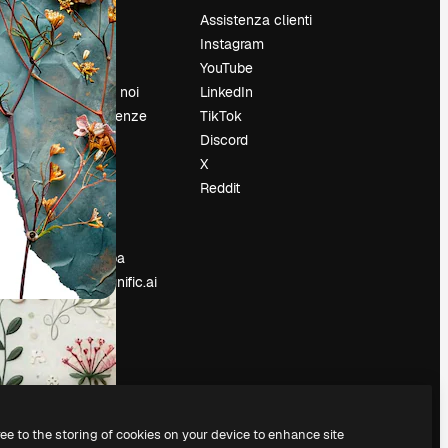
Prezzi
Assistenza clienti
Chi siamo
Instagram
Recensioni
YouTube
Lavora con noi
LinkedIn
Cerca tendenze
TikTok
Blog
Discord
Eventi
X
Slidesgo
Reddit
e
Vendi i tuoi
contenuti
Sala stampa
Cerchi magnific.ai
ree to the storing of cookies on your device to enhance site